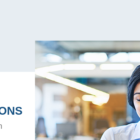
 ONS
n