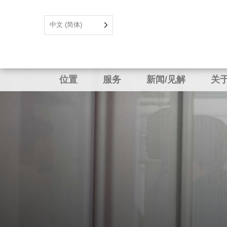
中文 (简体)
位置
服务
新闻/见解
关