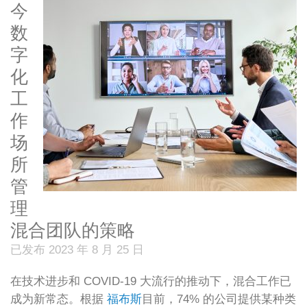
今
数
字
化
工
作
场
所
管
理
混合团队的策略
已发布 2023 年 8 月 25 日
在技术进步和 COVID-19 大流行的推动下，混合工作已
成为新常态。根据
福布斯
目前，74% 的公司提供某种类