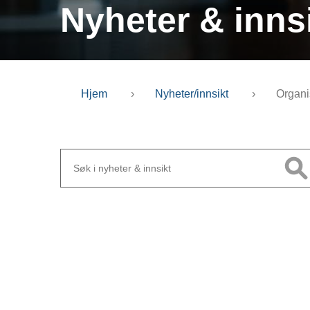
Nyheter & inns
Hjem
›
Nyheter/innsikt
›
Organi