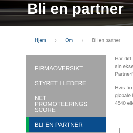
Bli en partner
Hjem
›
Om
›
Bli en partner
Har ditt
sin ekse
FIRMAOVERSIKT
Partnerf
STYRET I LEDERE
Hvis fir
globale 
NET
4540 ell
PROMOTEERINGS
SCORE
BLI EN PARTNER