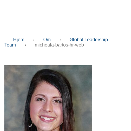
hr-web
Hjem
›
Om
›
Global Leadership
Team
›
micheala-bartos-hr-web