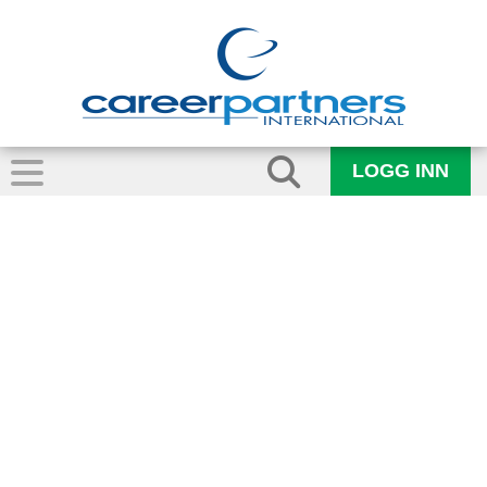
LOGG INN
micheala-bartos-