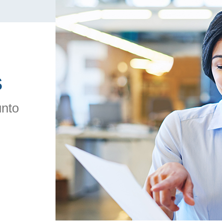
S
unto