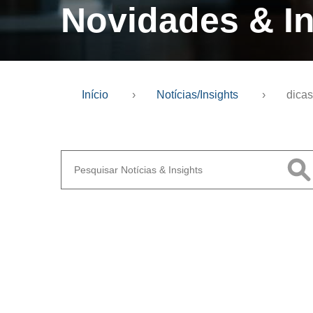
Novidades & In
Início
›
Notícias/Insights
›
dica