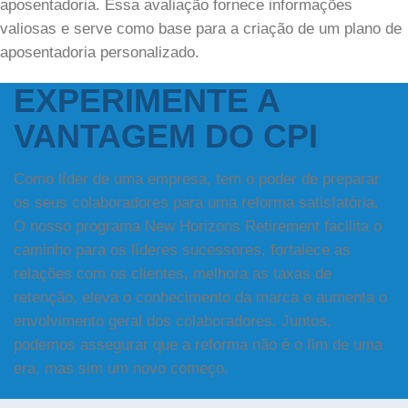
aposentadoria. Essa avaliação fornece informações
valiosas e serve como base para a criação de um plano de
aposentadoria personalizado.
EXPERIMENTE A
VANTAGEM DO CPI
Como líder de uma empresa, tem o poder de preparar
os seus colaboradores para uma reforma satisfatória.
O nosso programa New Horizons Retirement facilita o
caminho para os líderes sucessores, fortalece as
relações com os clientes, melhora as taxas de
retenção, eleva o conhecimento da marca e aumenta o
envolvimento geral dos colaboradores. Juntos,
podemos assegurar que a reforma não é o fim de uma
era, mas sim um novo começo.