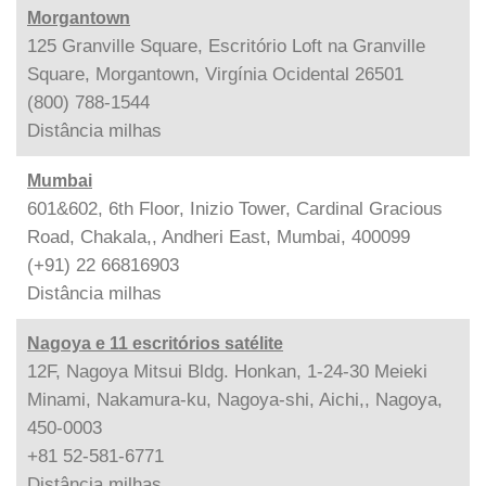
Morgantown
125 Granville Square, Escritório Loft na Granville
Square, Morgantown, Virgínia Ocidental 26501
(800) 788-1544
Distância
milhas
Mumbai
601&602, 6th Floor, Inizio Tower, Cardinal Gracious
Road, Chakala,, Andheri East, Mumbai, 400099
(+91) 22 66816903
Distância
milhas
Nagoya e 11 escritórios satélite
12F, Nagoya Mitsui Bldg. Honkan, 1-24-30 Meieki
Minami, Nakamura-ku, Nagoya-shi, Aichi,, Nagoya,
450-0003
+81 52-581-6771
Distância
milhas