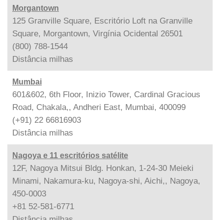
Morgantown
125 Granville Square, Escritório Loft na Granville
Square, Morgantown, Virgínia Ocidental 26501
(800) 788-1544
Distância
milhas
Mumbai
601&602, 6th Floor, Inizio Tower, Cardinal Gracious
Road, Chakala,, Andheri East, Mumbai, 400099
(+91) 22 66816903
Distância
milhas
Nagoya e 11 escritórios satélite
12F, Nagoya Mitsui Bldg. Honkan, 1-24-30 Meieki
Minami, Nakamura-ku, Nagoya-shi, Aichi,, Nagoya,
450-0003
+81 52-581-6771
Distância
milhas