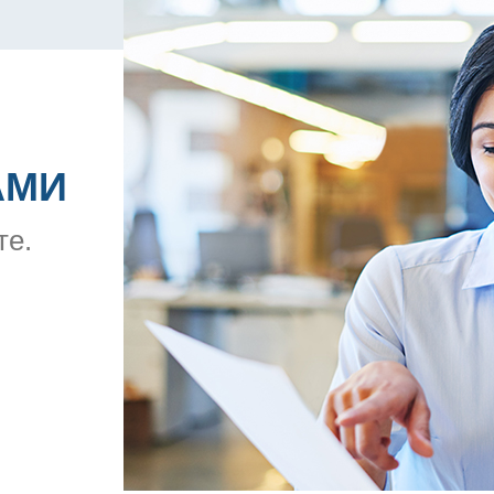
АМИ
те.