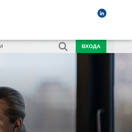
И
ВХОДА