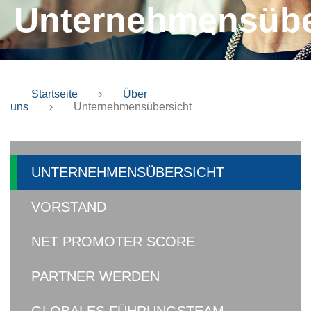
Unternehmensübe
Startseite
›
Über
uns
›
Unternehmensübersicht
UNTERNEHMENSÜBERSICHT
VORSTAND
NET PROMOTER SCORE
PARTNER WERDEN