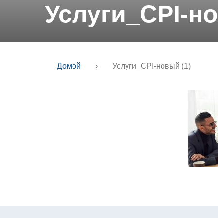
Услуги_CPI-но
Домой
›
Услуги_CPI-новый (1)