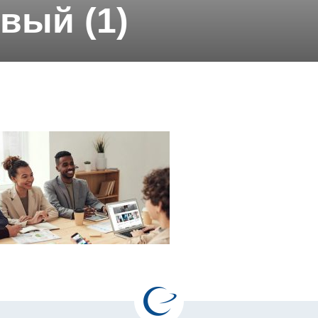
вый (1)